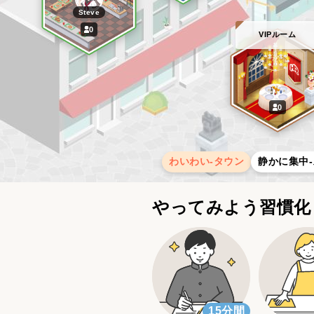
Steve
0
VIPルーム
0
わいわい‐タウン
静かに集中
やってみよう習慣化
15分間